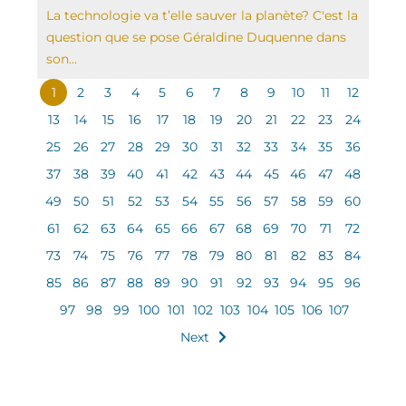
La technologie va t’elle sauver la planète? C'est la
question que se pose Géraldine Duquenne dans
son...
1
2
3
4
5
6
7
8
9
10
11
12
13
14
15
16
17
18
19
20
21
22
23
24
25
26
27
28
29
30
31
32
33
34
35
36
37
38
39
40
41
42
43
44
45
46
47
48
49
50
51
52
53
54
55
56
57
58
59
60
61
62
63
64
65
66
67
68
69
70
71
72
73
74
75
76
77
78
79
80
81
82
83
84
85
86
87
88
89
90
91
92
93
94
95
96
97
98
99
100
101
102
103
104
105
106
107
Next