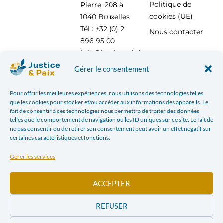
Politique de
Pierre, 208 à
cookies (UE)
1040 Bruxelles
Tél : +32 (0) 2
Nous contacter
896 95 00
info@justicepaix.be
Gérer le consentement
Pour offrir les meilleures expériences, nous utilisons des technologies telles
Avec le soutien de :
que les cookies pour stocker et/ou accéder aux informations des appareils. Le
fait de consentir à ces technologies nous permettra de traiter des données
telles que le comportement de navigation ou les ID uniques sur ce site. Le fait de
ne pas consentir ou de retirer son consentement peut avoir un effet négatif sur
certaines caractéristiques et fonctions.
Gérer les services
ACCEPTER
REFUSER