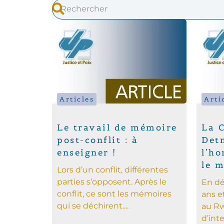
Articles
Arti
Le travail de mémoire
La 
post-conflit : à
Det
enseigner !
l’h
le 
Lors d’un conflit, différentes
parties s’opposent. Après le
En dé
conflit, ce sont les mémoires
ans e
qui se déchirent....
au Rw
d’inte