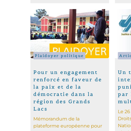
Plaidoyer politique
Arti
Pour un engagement
Un t
renforcé en faveur de
inte
la paix et de la
pun
démocratie dans la
par 
région des Grands
mult
Lacs
Le 26
Droit
Mémorandum de la
Natio
plateforme européenne pour