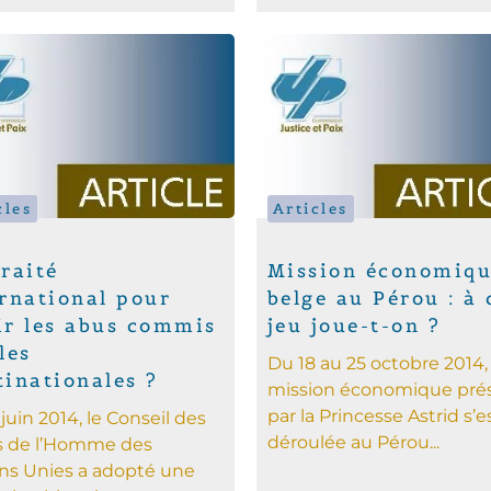
cles
Articles
raité
Mission économiq
rnational pour
belge au Pérou : à 
ir les abus commis
jeu joue-t-on ?
les
Du 18 au 25 octobre 2014
inationales ?
mission économique pré
par la Princesse Astrid s’e
 juin 2014, le Conseil des
déroulée au Pérou...
s de l’Homme des
ns Unies a adopté une