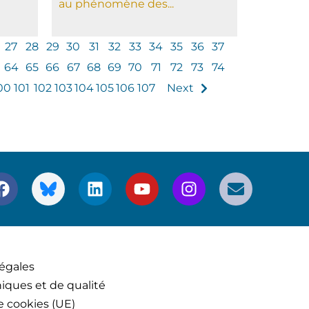
au phénomène des...
27
28
29
30
31
32
33
34
35
36
37
64
65
66
67
68
69
70
71
72
73
74
00
101
102
103
104
105
106
107
Next
égales
iques et de qualité
e cookies (UE)