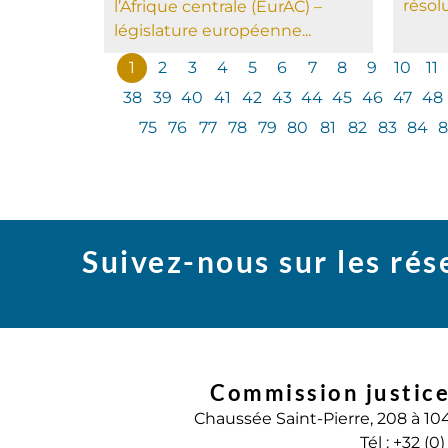
résolu
l’Afrique centrale (EurAC) –
législature européenne...
1
2
3
4
5
6
7
8
9
10
11
38
39
40
41
42
43
44
45
46
47
48
75
76
77
78
79
80
81
82
83
84
8
Suivez-nous sur les ré
Commission justice
Chaussée Saint-Pierre, 208 à 10
Tél : +32 (0