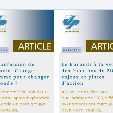
cles
Articles
Confession de
Le Burundi à la vei
mold. Changer
des élections de 20
omme pour changer
enjeux et pistes
monde ?
d’action
cembre 1996, soit deux
À la veille des élections
t demi après le génocide
burundaises de 2015, diff
anda, un petit groupe
événements ont marqué 
llectuels...
pays. Parmi ceux-ci,...