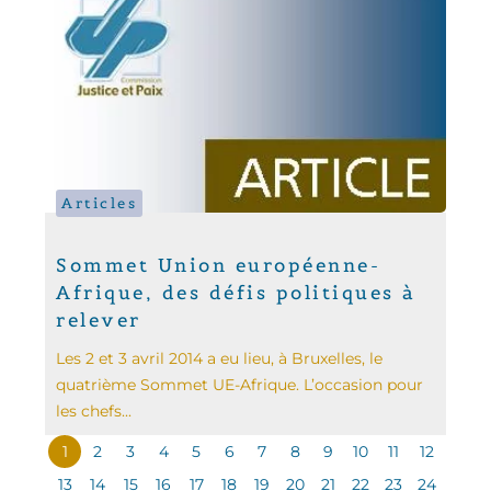
Articles
Sommet Union européenne-
Afrique, des défis politiques à
relever
Les 2 et 3 avril 2014 a eu lieu, à Bruxelles, le
quatrième Sommet UE-Afrique. L’occasion pour
les chefs...
1
2
3
4
5
6
7
8
9
10
11
12
13
14
15
16
17
18
19
20
21
22
23
24