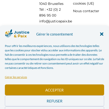
cookies (UE)
1040 Bruxelles
Tél : +32 (0) 2
Nous contacter
896 95 00
info@justicepaix.be
Gérer le consentement
Avec le soutien de :
Pour offrir les meilleures expériences, nous utilisons des technologies telles
que les cookies pour stocker et/ou accéder aux informations des appareils. Le
fait de consentir à ces technologies nous permettra de traiter des données
telles que le comportement de navigation ou les ID uniques sur ce site. Le fait de
ne pas consentir ou de retirer son consentement peut avoir un effet négatif sur
certaines caractéristiques et fonctions.
Gérer les services
ACCEPTER
REFUSER
POLITIQUE DE CONFIDENTIALITÉ
| JUSTICE & PAIX – CHAUSSÉE SAINT-PIERRE, 208 À 1040