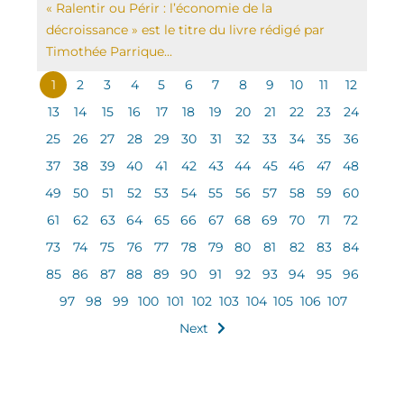
« Ralentir ou Périr : l’économie de la
décroissance » est le titre du livre rédigé par
Timothée Parrique...
1
2
3
4
5
6
7
8
9
10
11
12
13
14
15
16
17
18
19
20
21
22
23
24
25
26
27
28
29
30
31
32
33
34
35
36
37
38
39
40
41
42
43
44
45
46
47
48
49
50
51
52
53
54
55
56
57
58
59
60
61
62
63
64
65
66
67
68
69
70
71
72
73
74
75
76
77
78
79
80
81
82
83
84
85
86
87
88
89
90
91
92
93
94
95
96
97
98
99
100
101
102
103
104
105
106
107
Next