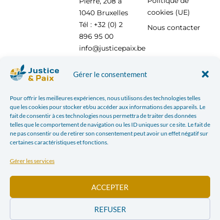
Politique de
Pierre, 208 à
cookies (UE)
1040 Bruxelles
Tél : +32 (0) 2
Nous contacter
896 95 00
info@justicepaix.be
Gérer le consentement
Avec le soutien de :
Pour offrir les meilleures expériences, nous utilisons des technologies telles
que les cookies pour stocker et/ou accéder aux informations des appareils. Le
fait de consentir à ces technologies nous permettra de traiter des données
telles que le comportement de navigation ou les ID uniques sur ce site. Le fait de
ne pas consentir ou de retirer son consentement peut avoir un effet négatif sur
certaines caractéristiques et fonctions.
Gérer les services
ACCEPTER
REFUSER