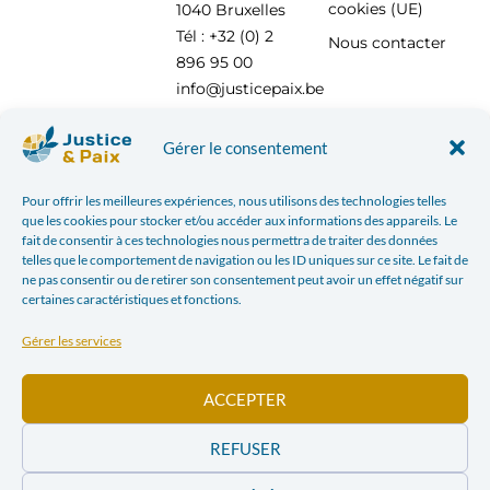
cookies (UE)
1040 Bruxelles
Tél : +32 (0) 2
Nous contacter
896 95 00
info@justicepaix.be
Gérer le consentement
Avec le soutien de :
Pour offrir les meilleures expériences, nous utilisons des technologies telles
que les cookies pour stocker et/ou accéder aux informations des appareils. Le
fait de consentir à ces technologies nous permettra de traiter des données
telles que le comportement de navigation ou les ID uniques sur ce site. Le fait de
ne pas consentir ou de retirer son consentement peut avoir un effet négatif sur
certaines caractéristiques et fonctions.
Gérer les services
ACCEPTER
REFUSER
POLITIQUE DE CONFIDENTIALITÉ
| JUSTICE & PAIX – CHAUSSÉE SAINT-PIERRE, 208 À 1040