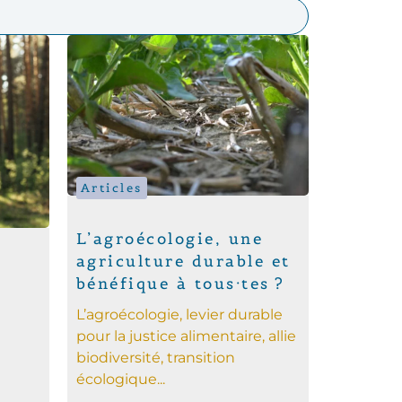
Articles
L’agroécologie, une
agriculture durable et
bénéfique à tous·tes ?
L’agroécologie, levier durable
pour la justice alimentaire, allie
biodiversité, transition
écologique...