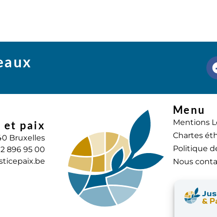
seaux
Menu
Mentions L
 et paix
Chartes éth
40 Bruxelles
Politique d
) 2 896 95 00
sticepaix.be
Nous conta