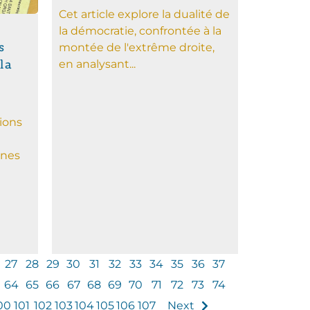
Cet article explore la dualité de
la démocratie, confrontée à la
s
montée de l'extrême droite,
la
en analysant...
ions
nnes
27
28
29
30
31
32
33
34
35
36
37
64
65
66
67
68
69
70
71
72
73
74
00
101
102
103
104
105
106
107
Next