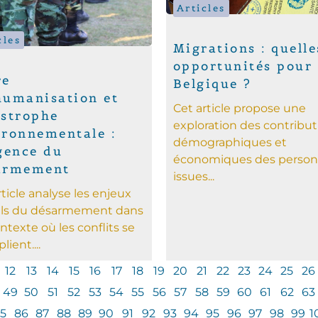
Articles
cles
Migrations : quelle
opportunités pour 
re
Belgique ?
humanisation et
Cet article propose une
astrophe
exploration des contribut
ironnementale :
démographiques et
gence du
économiques des perso
armement
issues...
rticle analyse les enjeux
els du désarmement dans
ntexte où les conflits se
lient....
12
13
14
15
16
17
18
19
20
21
22
23
24
25
26
49
50
51
52
53
54
55
56
57
58
59
60
61
62
63
5
86
87
88
89
90
91
92
93
94
95
96
97
98
99
1