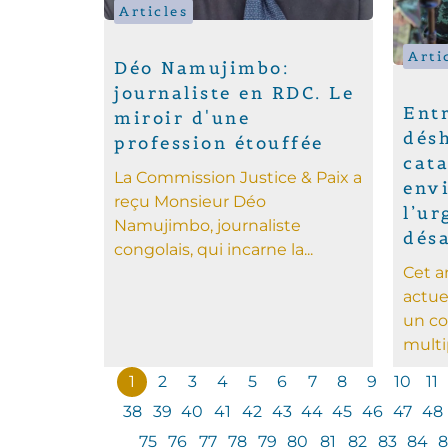
Articles
Arti
Déo Namujimbo:
journaliste en RDC. Le
Ent
miroir d'une
dés
profession étouffée
cat
La Commission Justice & Paix a
env
reçu Monsieur Déo
l’ur
Namujimbo, journaliste
dés
congolais, qui incarne la...
Cet a
actu
un co
multip
1
2
3
4
5
6
7
8
9
10
11
38
39
40
41
42
43
44
45
46
47
48
75
76
77
78
79
80
81
82
83
84
8