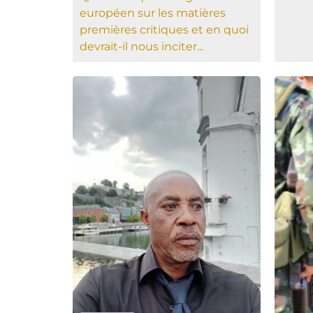
européen sur les matières
premières critiques et en quoi
devrait-il nous inciter...