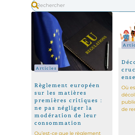
Arti
Déco
Articles
cruc
ens
Règlement européen
Où es
sur les matières
décol
premières critiques :
publi
ne pas négliger la
de re
modération de leur
consommation
Qu’est-ce que le règlement