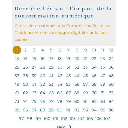
Derrière l’écran : l’impact de la
consommation numérique
Caritas International et la Commission Justice et
Paix lancent une campagne digitale sur la face
cachée...
1
2
3
4
5
6
7
8
9
10
11
12
13
14
15
16
17
18
19
20
21
22
23
24
25
26
27
28
29
30
31
32
33
34
35
36
37
38
39
40
41
42
43
44
45
46
47
48
49
50
51
52
53
54
55
56
57
58
59
60
61
62
63
64
65
66
67
68
69
70
71
72
73
74
75
76
77
78
79
80
81
82
83
84
85
86
87
88
89
90
91
92
93
94
95
96
97
98
99
100
101
102
103
104
105
106
107
Next