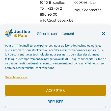
cookies (UE)
1040 Bruxelles
Tél : +32 (0) 2
Nous contacter
896 95 00
info@justicepaix.be
Gérer le consentement
Avec le soutien de :
Pour offrir les meilleures expériences, nous utilisons des technologies telles
que les cookies pour stocker et/ou accéder aux informations des appareils. Le
fait de consentir à ces technologies nous permettra de traiter des données
telles que le comportement de navigation ou les ID uniques sur ce site. Le fait de
ne pas consentir ou de retirer son consentement peut avoir un effet négatif sur
certaines caractéristiques et fonctions.
Gérer les services
ACCEPTER
REFUSER
POLITIQUE DE CONFIDENTIALITÉ
| JUSTICE & PAIX – CHAUSSÉE SAINT-PIERRE, 208 À 1040