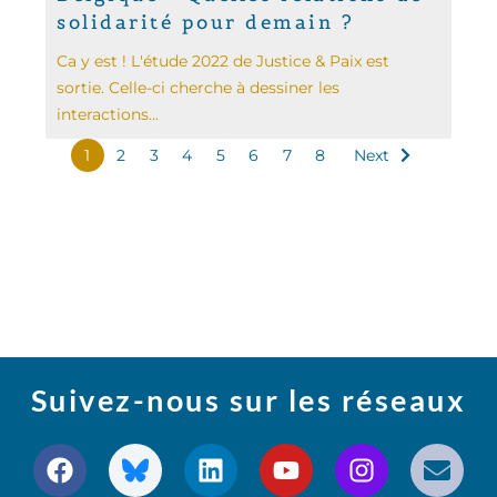
solidarité pour demain ?
Ca y est ! L'étude 2022 de Justice & Paix est
sortie. Celle-ci cherche à dessiner les
interactions...
1
2
3
4
5
6
7
8
Next
Suivez-nous sur les réseaux