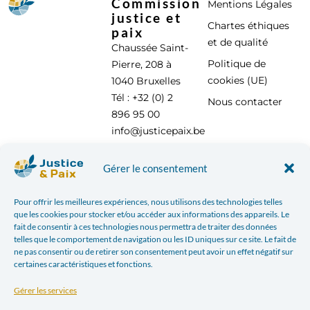
Commission
Mentions Légales
justice et
Chartes éthiques
paix
et de qualité
Chaussée Saint-
Politique de
Pierre, 208 à
cookies (UE)
1040 Bruxelles
Tél : +32 (0) 2
Nous contacter
896 95 00
info@justicepaix.be
Gérer le consentement
Avec le soutien de :
Pour offrir les meilleures expériences, nous utilisons des technologies telles
que les cookies pour stocker et/ou accéder aux informations des appareils. Le
fait de consentir à ces technologies nous permettra de traiter des données
telles que le comportement de navigation ou les ID uniques sur ce site. Le fait de
ne pas consentir ou de retirer son consentement peut avoir un effet négatif sur
certaines caractéristiques et fonctions.
Gérer les services