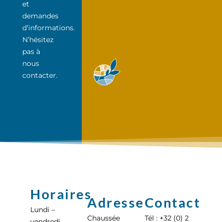
et
demandes
d’informations.
N’hésitez
pas à
nous
contacter.
Horaires
Adresse
Contact
Lundi –
Chaussée
Tél : +32 (0) 2
vendredi