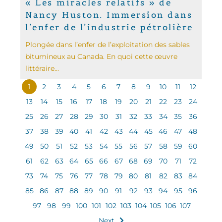
« Les miracles relatifs » de
Nancy Huston. Immersion dans
l’enfer de l’industrie pétrolière
Plongée dans l’enfer de l’exploitation des sables
bitumineux au Canada. En quoi cette œuvre
littéraire...
1
2
3
4
5
6
7
8
9
10
11
12
13
14
15
16
17
18
19
20
21
22
23
24
25
26
27
28
29
30
31
32
33
34
35
36
37
38
39
40
41
42
43
44
45
46
47
48
49
50
51
52
53
54
55
56
57
58
59
60
61
62
63
64
65
66
67
68
69
70
71
72
73
74
75
76
77
78
79
80
81
82
83
84
85
86
87
88
89
90
91
92
93
94
95
96
97
98
99
100
101
102
103
104
105
106
107
Next