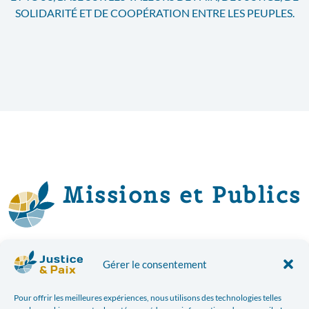
SOLIDARITÉ ET DE COOPÉRATION ENTRE LES PEUPLES.
Missions et Publics
JUSTICE & PAIX EST UNE ONG ET ORGANISATION
Gérer le consentement
D’ÉDUCATION PERMANENTE QUI SENSIBILISE ET
INTERPELLE LES CITOYEN·NES, LES RESPONSABLES
Pour offrir les meilleures expériences, nous utilisons des technologies telles
POLITIQUES ET LES ACTEUR·RICES DE L’ÉDUCATION SUR