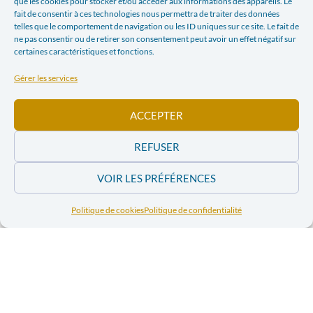
que les cookies pour stocker et/ou accéder aux informations des appareils. Le
LES QUESTIONS DE CONFLITS INTERNATIONAUX, DE
fait de consentir à ces technologies nous permettra de traiter des données
DÉMOCRATIE ET D’ENVIRONNEMENT.
telles que le comportement de navigation ou les ID uniques sur ce site. Le fait de
ne pas consentir ou de retirer son consentement peut avoir un effet négatif sur
certaines caractéristiques et fonctions.
Gérer les services
ACCEPTER
REFUSER
VOIR LES PRÉFÉRENCES
Politique de cookies
Politique de confidentialité