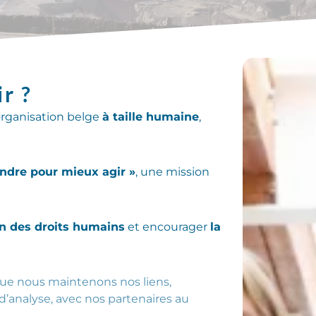
r ?
 organisation belge
à taille humaine
,
ndre pour mieux agir »
, une mission
on des droits humains
et
encourager
la
que nous maintenons nos liens,
d’analyse, avec nos partenaires au