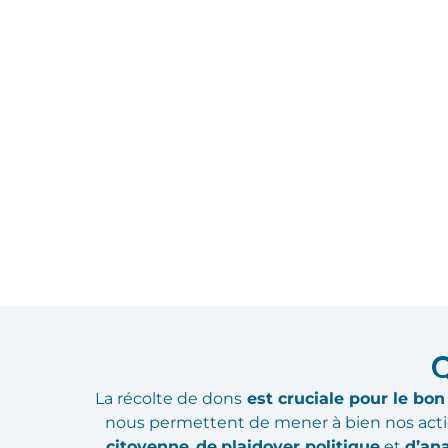
Q
La récolte de dons
est cruciale pour le bo
nous permettent de mener à bien nos act
citoyenne
,
de
plaidoyer politique
et
d’an