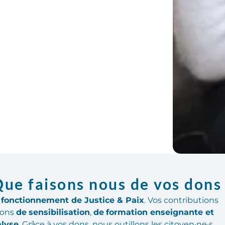
ue faisons nous de vos dons
n fonctionnement de Justice & Paix
. Vos contributions
ions
de
sensibilisation
,
de
formation enseignante et
alyse
. Grâce à vos dons, nous outillons les citoyen·ne·s