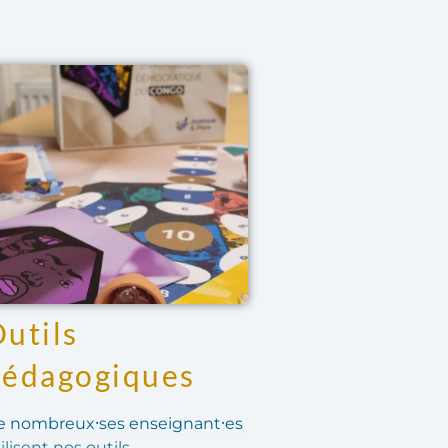
utils
pédagogiques
e nombreux⸱ses enseignant⸱es
ilisent nos outils