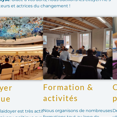
teurs et actrices du changement !
Formation &
O
yer
activités
que
Nous organisons de nombreuses
D
aidoyer est très actif
formations tout au long de
ut