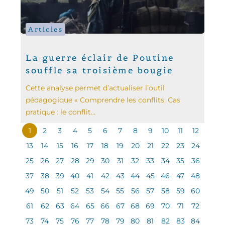
Articles
La guerre éclair de Poutine
souffle sa troisième bougie
Cette analyse permet d’actualiser l’outil
pédagogique « Comprendre les conflits. Cas
pratique : le conflit...
1
2
3
4
5
6
7
8
9
10
11
12
13
14
15
16
17
18
19
20
21
22
23
24
25
26
27
28
29
30
31
32
33
34
35
36
37
38
39
40
41
42
43
44
45
46
47
48
49
50
51
52
53
54
55
56
57
58
59
60
61
62
63
64
65
66
67
68
69
70
71
72
73
74
75
76
77
78
79
80
81
82
83
84