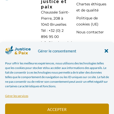
justice et
Chartes éthiques
paix
et de qualité
Chaussée Saint-
Politique de
Pierre, 208 à
cookies (UE)
1040 Bruxelles
Tél : +32 (0) 2
Nous contacter
896 95 00
info@justicepaix.be
Gérer le consentement
Pour offrir les meilleures expériences, nous utilisons des technologies telles
Avec le soutien de :
que les cookies pour stocker et/ou accéder aux informations des appareils. Le
fait de consentir à ces technologies nous permettra de traiter des données
telles que le comportement de navigation ou les ID uniques sur ce site. Le fait de
ne pas consentir ou de retirer son consentement peut avoir un effet négatif sur
certaines caractéristiques et fonctions.
Gérer les services
ACCEPTER