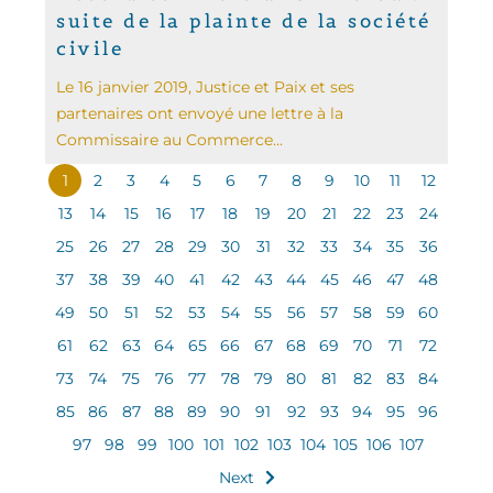
suite de la plainte de la société
civile
Le 16 janvier 2019, Justice et Paix et ses
partenaires ont envoyé une lettre à la
Commissaire au Commerce...
1
2
3
4
5
6
7
8
9
10
11
12
13
14
15
16
17
18
19
20
21
22
23
24
25
26
27
28
29
30
31
32
33
34
35
36
37
38
39
40
41
42
43
44
45
46
47
48
49
50
51
52
53
54
55
56
57
58
59
60
61
62
63
64
65
66
67
68
69
70
71
72
73
74
75
76
77
78
79
80
81
82
83
84
85
86
87
88
89
90
91
92
93
94
95
96
97
98
99
100
101
102
103
104
105
106
107
Next