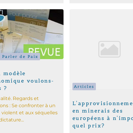
 Parler de Paix
l modèle
nomique voulons-
Articles
s ?
ualité. Regards et
L'approvisionneme
ions : Se confronter à un
en minerais des
 violent et aux séquelles
européens à n'imp
dictature...
quel prix?