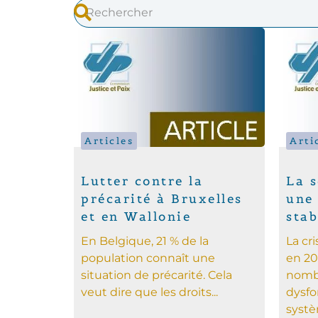
Articles
Arti
Lutter contre la
La s
précarité à Bruxelles
une 
et en Wallonie
sta
En Belgique, 21 % de la
La cr
population connaît une
en 20
situation de précarité. Cela
nomb
veut dire que les droits...
dysf
systè