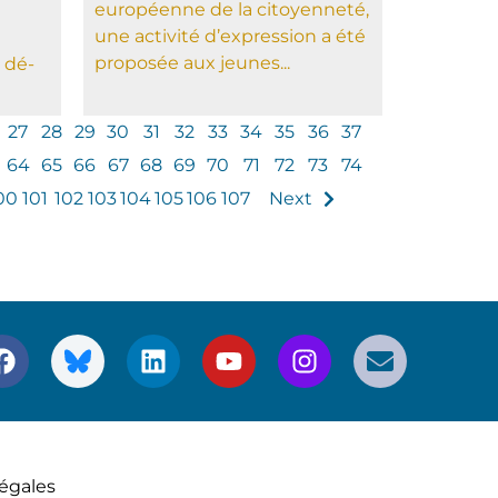
européenne de la citoyenneté,
une activité d’expression a été
proposée aux jeunes...
 dé­
27
28
29
30
31
32
33
34
35
36
37
64
65
66
67
68
69
70
71
72
73
74
00
101
102
103
104
105
106
107
Next
égales