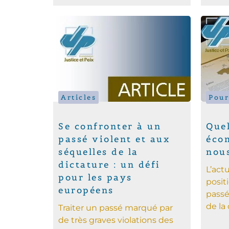
Articles
Pour
Se confronter à un
Que
passé violent et aux
éco
séquelles de la
nou
dictature : un défi
L’act
pour les pays
posit
européens
passé
de la 
Traiter un passé marqué par
de très graves violations des