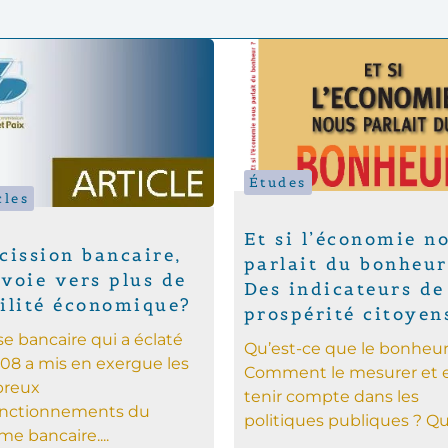
Études
cles
Et si l’économie n
cission bancaire,
parlait du bonheur
voie vers plus de
Des indicateurs de
bilité économique?
prospérité citoyen
ise bancaire qui a éclaté
Qu’est-ce que le bonheur
08 a mis en exergue les
Comment le mesurer et 
reux
tenir compte dans les
onctionnements du
politiques publiques ? Que
me bancaire....