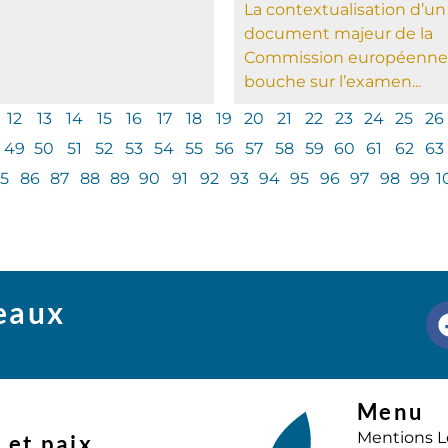
La contextualisation d’un
document majeur de la
Commission européenne
bouche sur l’examen...
12
13
14
15
16
17
18
19
20
21
22
23
24
25
26
49
50
51
52
53
54
55
56
57
58
59
60
61
62
63
5
86
87
88
89
90
91
92
93
94
95
96
97
98
99
1
seaux
Menu
Mentions L
 et paix