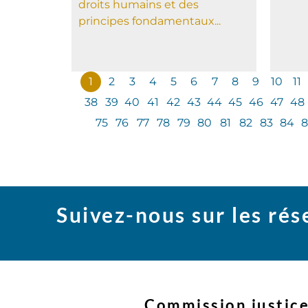
droits humains et des
principes fondamentaux...
1
2
3
4
5
6
7
8
9
10
11
38
39
40
41
42
43
44
45
46
47
48
75
76
77
78
79
80
81
82
83
84
8
Suivez-nous sur les ré
Commission justice