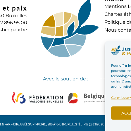
Mentions L
 et paix
Chartes éth
40 Bruxelles
Politique d
) 2 896 95 00
sticepaix.be
Nous conta
Pour offrir l
pour stocker 
technologies
Avec le soutien de :
ou les ID uni
avoir un effe
Gérer les ser
ACC
CE & PAIX – CHAUSSÉE SAINT-PIERRE, 208 À 1040 BRUXELLES TÉL : +32 (0) 2 896 95 00 INFO@JUSTICE