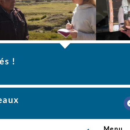
és !
seaux
Menu