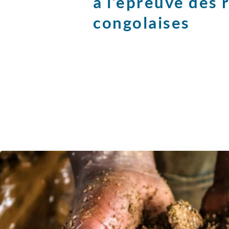
à l’épreuve des 
congolaises