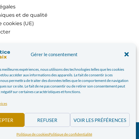
égales
iques et de qualité
e cookies (UE)
cter
Gérer le consentement
es meilleures expériences, nous utilisons des technologies telles que les cookies
et/ou accéder aux informations des appareils. Le fait de consentir à ces
 nous permettra de traiter des données telles que le comportement de navigation
ques sur ce site. Le fait de ne pas consentir ou de retirer son consentement peut
t négatif sur certaines caractéristiques et fonctions.
vices
EPTER
REFUSER
VOIR LES PRÉFÉRENCES
PAIX.BE | WEBDESIGN PAR
BANLIEUES ASBL
Politique de cookies
Politique de confidentialité