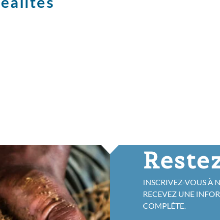
réalités
Restez
INSCRIVEZ-VOUS À 
RECEVEZ UNE INFO
COMPLÈTE.