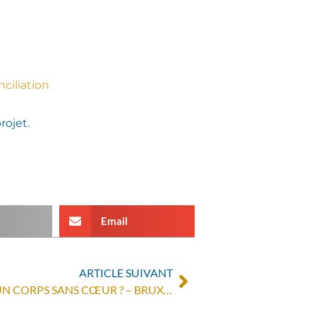
nciliation
rojet.
Email
ARTICLE SUIVANT
DÉMOCRATIE CONGOLAISE: UN CORPS SANS CŒUR ? – BRUXELLES MA BELGE, RCF