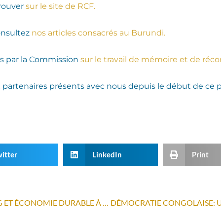
trouver
sur le site de RCF.
nsultez
nos articles consacrés au Burundi.
 par la Commission
sur le travail de mémoire et de réco
ux partenaires présents avec nous depuis le début de ce p
itter
LinkedIn
Print
IL EST POSSIBLE DE CONCILIER 5G ET ÉCONOMIE DURABLE À BRUXELLES – CARTE BLANCHE, L’ECHO.