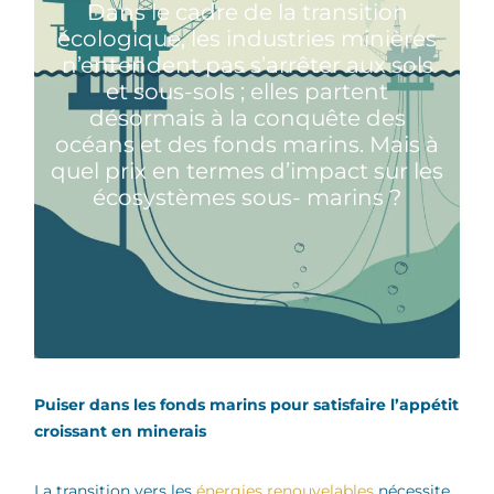
Dans le cadre de la transition
écologique, les industries minières
n’entendent pas s’arrêter aux sols
et sous-sols ; elles partent
désormais à la conquête des
océans et des fonds marins. Mais à
quel prix en termes d’impact sur les
écosystèmes sous- marins ?
Puiser dans les fonds marins pour satisfaire l’appétit
croissant en minerais
La transition vers les
énergies renouvelables
nécessite