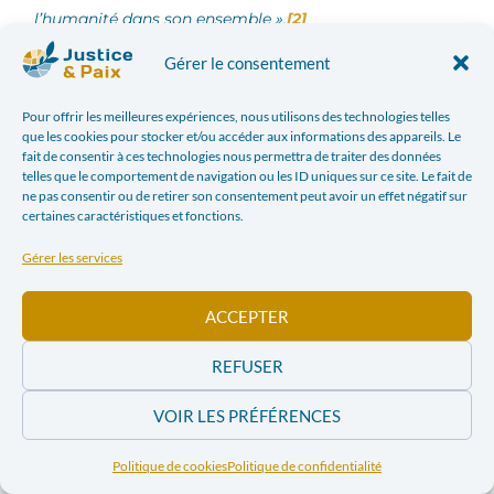
l’humanité dans son ensemble ».
[2]
Gérer le consentement
L’AIFM est également chargée d’accorder des permis
d’exploration et d’exploitation des ressources
Pour offrir les meilleures expériences, nous utilisons des technologies telles
minérales dans la zone internationale des fonds marins
que les cookies pour stocker et/ou accéder aux informations des appareils. Le
fait de consentir à ces technologies nous permettra de traiter des données
: « l’exploration et l’exploitation des minéraux des
telles que le comportement de navigation ou les ID uniques sur ce site. Le fait de
fonds marins dans la Zone ne peuvent être entreprises
ne pas consentir ou de retirer son consentement peut avoir un effet négatif sur
que dans le cadre d’un contrat avec l’Autorité
certaines caractéristiques et fonctions.
internationale des fonds marins et en étant soumises
Gérer les services
à ses règles, à ses réglementations et à ses
procédures. Les contrats peuvent être conclus à la fois
ACCEPTER
avec des entreprises minières publiques et privées à
condition qu’elles soient parrainées par un État partie
REFUSER
à la Convention et remplissent certains critères en
matière de capacités technologiques et financières
VOIR LES PRÉFÉRENCES
»
[3]
Politique de cookies
Politique de confidentialité
AIMF a accordé 22 contrats d’exploration à des États