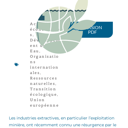
Acteurs
VERSION
économique
PDF
s
,
Développem
ent durable
,
Eau
,
Organisatio
ns
internation
ales
,
Ressources
naturelles
,
Transition
écologique
,
Union
européenne
Les industries extractives, en particulier l’exploitation
minière, ont récemment connu une résurgence par le