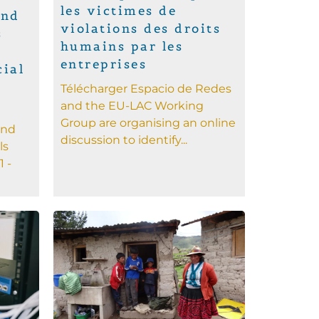
les victimes de
and
violations des droits
s
humains par les
entreprises
cial
l
Télécharger Espacio de Redes
and the EU-LAC Working
Group are organising an online
and
discussion to identify...
ls
1 -