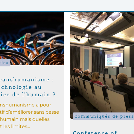
cles
transhumanisme :
echnologie au
ice de l’humain ?
ranshumanisme a pour
tif d’améliorer sans cesse
Communiqués de press
e humain mais quelles
 les limites...
Conference of