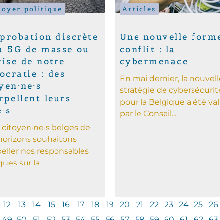
doyer politique
Articles
probation discrète
Une nouvelle form
la 5G de masse ou
conflit : la
rise de notre
cybermenace
cratie : des
En mai dernier, la nouvell
yen·ne·s
stratégie de cybersécurit
rpellent leurs
pour la Belgique a été va
e·s
par le Conseil...
 citoyen·ne·s belges de
horizons souhaitons
peller nos responsables
ques sur la...
12
13
14
15
16
17
18
19
20
21
22
23
24
25
26
49
50
51
52
53
54
55
56
57
58
59
60
61
62
63