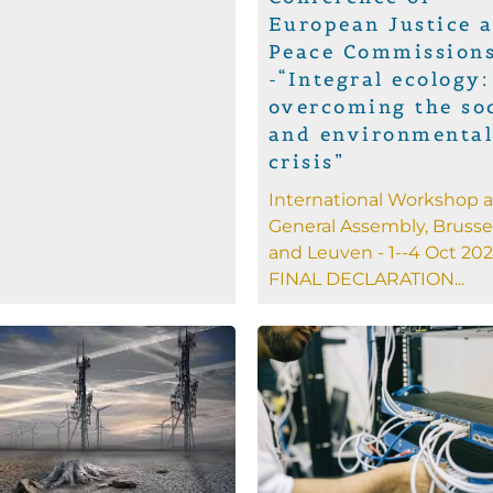
European Justice 
Peace Commission
-“Integral ecology:
overcoming the so
and environmenta
crisis”
International Workshop 
General Assembly, Brusse
and Leuven - 1--4 Oct 202
FINAL DECLARATION...