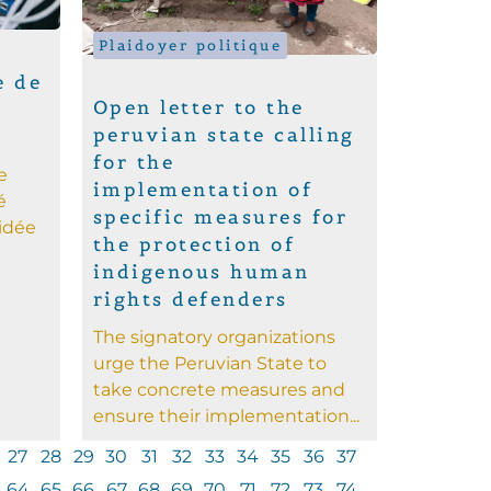
Plaidoyer politique
e de
Open letter to the
peruvian state calling
for the
e
implementation of
é
specific measures for
lidée
the protection of
indigenous human
rights defenders
The signatory organizations
urge the Peruvian State to
take concrete measures and
ensure their implementation...
27
28
29
30
31
32
33
34
35
36
37
64
65
66
67
68
69
70
71
72
73
74