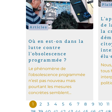
Plai
L’ap
de 
Articles
la c
démo
Où en est-on dans la
cito
lutte contre
inte
l’obsolescence
élu·
programmée ?
Nous,
Le phénomène de
tous 
l’obsolescence programmée
inter
n’est pas nouveau mais
politi
pourtant les mesures
concrètes semblent...
1
2
3
4
5
6
7
8
9
10
11
38
39
40
41
42
43
44
45
46
47
48