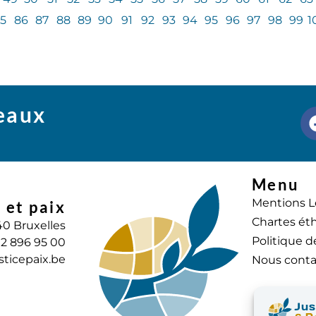
5
86
87
88
89
90
91
92
93
94
95
96
97
98
99
1
seaux
Menu
Mentions L
 et paix
Chartes éth
40 Bruxelles
Politique d
) 2 896 95 00
sticepaix.be
Nous conta