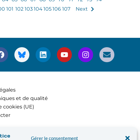
00
101
102
103
104
105
106
107
Next
égales
iques et de qualité
e cookies (UE)
cter
Gérer le consentement