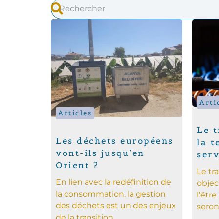
Arti
Articles
Le 
Les déchets européens
la t
vont-ils jusqu’en
serv
Orient ?
Le t
En lien avec la redéfinition de
objec
la consommation, la gestion
l’êtr
des déchets est un des enjeux
seront
de la transition...