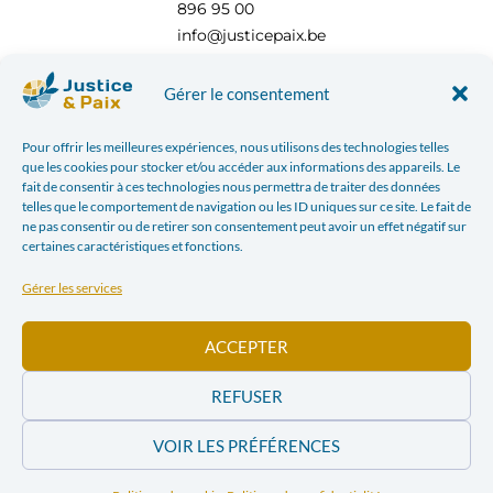
896 95 00
info@justicepaix.be
Gérer le consentement
Avec le soutien de :
Pour offrir les meilleures expériences, nous utilisons des technologies telles
que les cookies pour stocker et/ou accéder aux informations des appareils. Le
fait de consentir à ces technologies nous permettra de traiter des données
telles que le comportement de navigation ou les ID uniques sur ce site. Le fait de
ne pas consentir ou de retirer son consentement peut avoir un effet négatif sur
certaines caractéristiques et fonctions.
Gérer les services
ACCEPTER
REFUSER
POLITIQUE DE CONFIDENTIALITÉ
| JUSTICE & PAIX – CHAUSSÉE SAINT-PIERRE, 208 À 1040
VOIR LES PRÉFÉRENCES
BRUXELLES TÉL : +32 (0) 2 896 95 00 INFO@JUSTICEPAIX.BE | WEBDESIGN PAR
BANLIEUES
ASBL