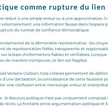
tique comme rupture du lien
e réduit à une simple erreur ou à une approximation. Il
se volontairement une information fausse dans l’espace p
 rupture du contrat de confiance démocratique.
 fondamental de la démocratie représentative : les cito
 de représentation fidèle, transparente et responsable
l sur la base d’informations fiables et vérifiables. Lors
 de manière trompeuse, ce lien est fragilisé.
pold Verlaine Corbion, trois critères permettent de déf
le d’une déclaration, la connaissance de cette fausseté pa
viter une confusion entre mensonge, erreur et interprétat
e : le discours politique n’est pas uniquement composé de
de récits. La frontière entre argumentation politique et fa