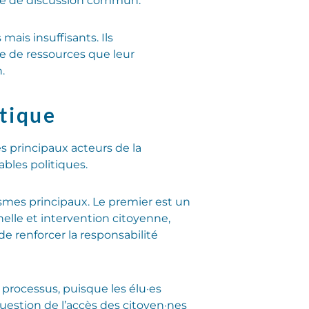
pace de discussion commun.
ais insuffisants. Ils
e de ressources que leur
.
itique
es principaux acteurs de la
bles politiques.
mes principaux. Le premier est un
elle et intervention citoyenne,
de renforcer la responsabilité
 processus, puisque les élu·es
uestion de l’accès des citoyen·nes