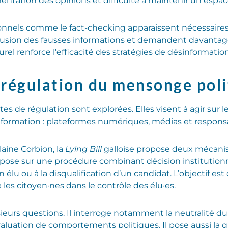
gmentation des opinions et difficulté à maintenir un es
ionnels comme le fact-checking apparaissent nécessaires m
ffusion des fausses informations et demandent davantag
rel renforce l’efficacité des stratégies de désinformation
 régulation du mensonge pol
tes de régulation sont explorées. Elles visent à agir sur l
’information : plateformes numériques, médias et responsa
laine Corbion, la
Lying Bill
galloise propose deux mécanis
repose sur une procédure combinant décision institutionn
élu ou à la disqualification d’un candidat. L’objectif est 
les citoyen·nes dans le contrôle des élu·es.
sieurs questions. Il interroge notamment la neutralité du
aluation de comportements politiques. Il pose aussi la q