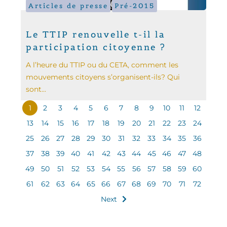
Articles de presse
Pré-2015
Le TTIP renouvelle t-il la
participation citoyenne ?
A l’heure du TTIP ou du CETA, comment les
mouvements citoyens s’organisent-ils? Qui
sont...
1
2
3
4
5
6
7
8
9
10
11
12
13
14
15
16
17
18
19
20
21
22
23
24
25
26
27
28
29
30
31
32
33
34
35
36
37
38
39
40
41
42
43
44
45
46
47
48
49
50
51
52
53
54
55
56
57
58
59
60
61
62
63
64
65
66
67
68
69
70
71
72
Next