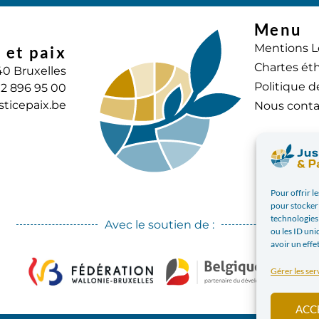
Menu
Mentions L
 et paix
Chartes éth
40 Bruxelles
Politique d
) 2 896 95 00
sticepaix.be
Nous conta
Pour offrir l
pour stocker 
technologies
Avec le soutien de :
ou les ID uni
avoir un effe
Gérer les ser
ACC