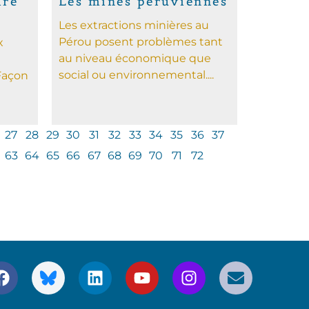
ire
Les mines péruviennes
Les extractions minières au
Pérou posent problèmes tant
x
au niveau économique que
social ou environnemental....
Façon
27
28
29
30
31
32
33
34
35
36
37
63
64
65
66
67
68
69
70
71
72