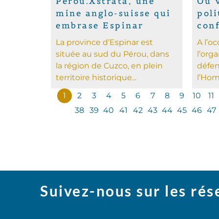
Pérou.Xstrata, une
Où v
mine anglo-suisse qui
poli
embrase Espinar
conf
La province d’Espinar est
A l’o
située au sud du Pérou, dans
l’org
la région de Cuzco, en plein
défen
territoire historique...
l’Hom
1
2
3
4
5
6
7
8
9
10
11
38
39
40
41
42
43
44
45
46
47
Suivez-nous sur les ré