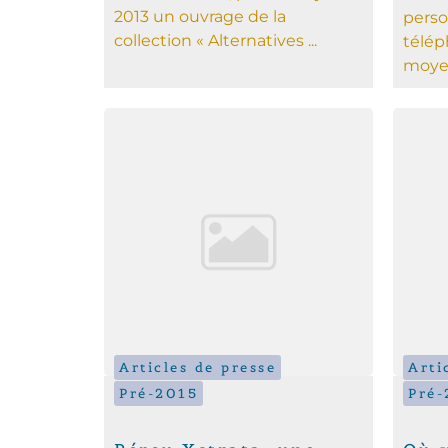
2013 un ouvrage de la
perso
collection « Alternatives ...
télép
moyen
Articles de presse
Arti
Pré-2015
Pré-