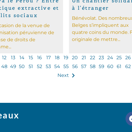
a le Pérou ? Entre
Un chantier solida
tique extractive et
à l’étranger
lits sociaux
Bénévolat. Des nombreu
Belges s’impliquent aux
ccasion de la venue de
quatre coins du monde. 
anisation péruvienne de
originale de mettre...
se de droits de
me...
12
13
14
15
16
17
18
19
20
21
22
23
24
25
26
48
49
50
51
52
53
54
55
56
57
58
59
60
61
62
Next
seaux