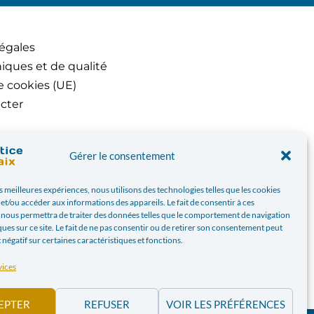
égales
iques et de qualité
e cookies (UE)
cter
Gérer le consentement
es meilleures expériences, nous utilisons des technologies telles que les cookies
et/ou accéder aux informations des appareils. Le fait de consentir à ces
 nous permettra de traiter des données telles que le comportement de navigation
ques sur ce site. Le fait de ne pas consentir ou de retirer son consentement peut
t négatif sur certaines caractéristiques et fonctions.
vices
EPTER
REFUSER
VOIR LES PRÉFÉRENCES