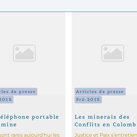
cles de presse
Articles de presse
2015
Pré-2015
téléphone portable
Les minerais des
 mine
Conflits en Colomb
 sont rares aujourd’hui les
Justice et Paix s’entretie