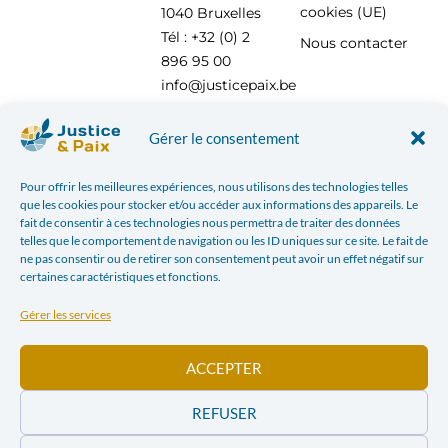
cookies (UE)
1040 Bruxelles
Tél : +32 (0) 2
Nous contacter
896 95 00
info@justicepaix.be
Gérer le consentement
Avec le soutien de :
Pour offrir les meilleures expériences, nous utilisons des technologies telles
que les cookies pour stocker et/ou accéder aux informations des appareils. Le
fait de consentir à ces technologies nous permettra de traiter des données
telles que le comportement de navigation ou les ID uniques sur ce site. Le fait de
ne pas consentir ou de retirer son consentement peut avoir un effet négatif sur
certaines caractéristiques et fonctions.
Gérer les services
ACCEPTER
REFUSER
POLITIQUE DE CONFIDENTIALITÉ
| JUSTICE & PAIX – CHAUSSÉE SAINT-PIERRE, 208 À 1040