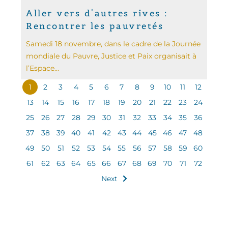
Aller vers d'autres rives :
Rencontrer les pauvretés
Samedi 18 novembre, dans le cadre de la Journée
mondiale du Pauvre, Justice et Paix organisait à
l’Espace...
1
2
3
4
5
6
7
8
9
10
11
12
13
14
15
16
17
18
19
20
21
22
23
24
25
26
27
28
29
30
31
32
33
34
35
36
37
38
39
40
41
42
43
44
45
46
47
48
49
50
51
52
53
54
55
56
57
58
59
60
61
62
63
64
65
66
67
68
69
70
71
72
Next