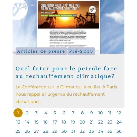
Articles de presse
Pré-2015
Quel futur pour le petrole face
au rechauffement climatique?
La Conférence sur le Climat qui a eu lieu à Paris
nous rappelle l’urgence du réchauffement
climatique...
1
2
3
4
5
6
7
8
9
10
11
12
13
14
15
16
17
18
19
20
21
22
23
24
25
26
27
28
29
30
31
32
33
34
35
36