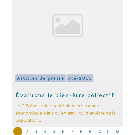
Articles de presse
Pré-2015
Évaluons le bien-être collectif
Le PIB évalue la qualité de la croissance
économique. Mais qu’en est-il du bien-être de la
population...
1
2
3
4
5
6
7
8
9
10
11
12