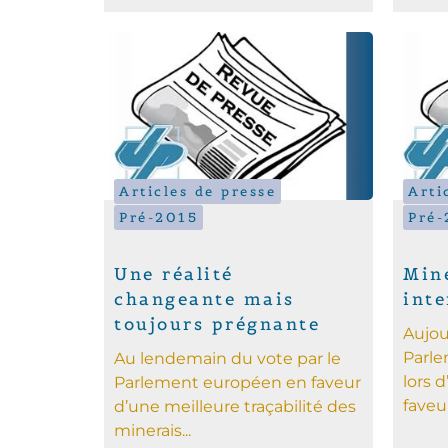
Articles de presse
Arti
Pré-2015
Pré-
Une réalité
Mine
changeante mais
int
toujours prégnante
Aujou
Parle
Au lendemain du vote par le
lors 
Parlement européen en faveur
faveur
d’une meilleure traçabilité des
minerais...