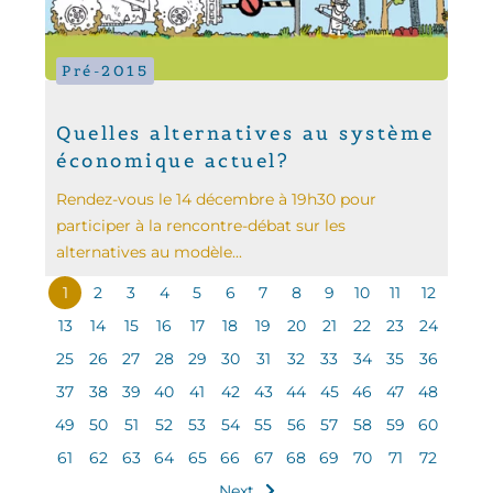
Pré-2015
Quelles alternatives au système
économique actuel?
Rendez-vous le 14 décembre à 19h30 pour
participer à la rencontre-débat sur les
alternatives au modèle...
1
2
3
4
5
6
7
8
9
10
11
12
13
14
15
16
17
18
19
20
21
22
23
24
25
26
27
28
29
30
31
32
33
34
35
36
37
38
39
40
41
42
43
44
45
46
47
48
49
50
51
52
53
54
55
56
57
58
59
60
61
62
63
64
65
66
67
68
69
70
71
72
Next