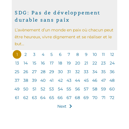
SDG: Pas de développement
durable sans paix
L’avènement d’un monde en paix où chacun peut
être heureux, vivre dignement et se réaliser et le
but...
1
2
3
4
5
6
7
8
9
10
11
12
13
14
15
16
17
18
19
20
21
22
23
24
25
26
27
28
29
30
31
32
33
34
35
36
37
38
39
40
41
42
43
44
45
46
47
48
49
50
51
52
53
54
55
56
57
58
59
60
61
62
63
64
65
66
67
68
69
70
71
72
Next