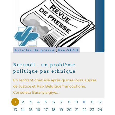
Articles de presse
Pré-2015
Burundi : un problème
politique pas ethnique
En rentrant chez elle après quinze jours auprès
de Justice et Paix Belgique francophone,
Consolata Baranyizigiye,...
1
2
3
4
5
6
7
8
9
10
11
12
13
14
15
16
17
18
19
20
21
22
23
24