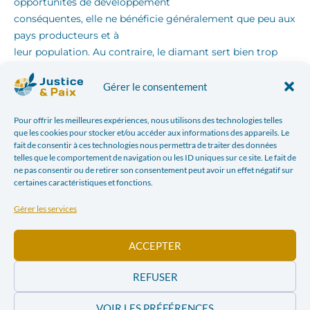
opportunités de développement
conséquentes, elle ne bénéficie généralement que peu aux
pays producteurs et à
leur population. Au contraire, le diamant sert bien trop
souvent à financer et ainsi
prolonger des conflits armés, blanchir de l’argent et à
Gérer le consentement
participer à diverses transactions illicites.
Pour offrir les meilleures expériences, nous utilisons des technologies telles
que les cookies pour stocker et/ou accéder aux informations des appareils. Le
Autrefois symbole de pureté et d’engagement, le diamant
fait de consentir à ces technologies nous permettra de traiter des données
a vu sa réputation se ternir à partir de la fin des années
telles que le comportement de navigation ou les ID uniques sur ce site. Le fait de
ne pas consentir ou de retirer son consentement peut avoir un effet négatif sur
90’, étant de plus en plus associé dans la conscience
certaines caractéristiques et fonctions.
collective au sang qu’il fait couler.
Gérer les services
Créé en 2003, le Processus de Kimberley est un
mécanisme de certification international qui proposait
ACCEPTER
une solution innovante pour endiguer le commerce de
ces
REFUSER
« diamants de sang ». Seize ans plus tard, ce processus
VOIR LES PRÉFÉRENCES
semble pourtant avoir atteint