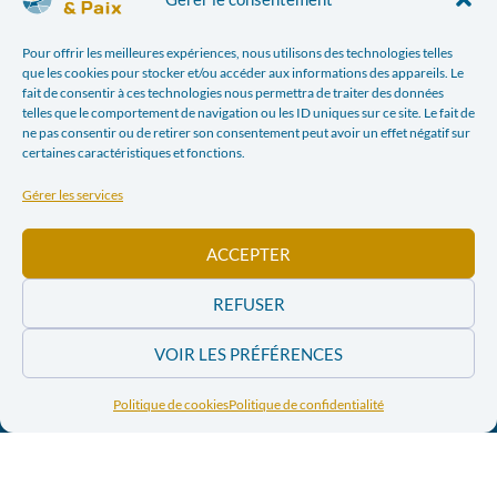
info@justicepaix.be
Pour offrir les meilleures expériences, nous utilisons des technologies telles
que les cookies pour stocker et/ou accéder aux informations des appareils. Le
fait de consentir à ces technologies nous permettra de traiter des données
Avec le soutien de :
telles que le comportement de navigation ou les ID uniques sur ce site. Le fait de
ne pas consentir ou de retirer son consentement peut avoir un effet négatif sur
certaines caractéristiques et fonctions.
Gérer les services
ACCEPTER
REFUSER
VOIR LES PRÉFÉRENCES
POLITIQUE DE CONFIDENTIALITÉ
| JUSTICE & PAIX – CHAUSSÉE SAINT-PIERRE, 208 À 1040
Politique de cookies
Politique de confidentialité
BRUXELLES TÉL : +32 (0) 2 896 95 00 INFO@JUSTICEPAIX.BE | WEBDESIGN PAR
BANLIEUES
ASBL