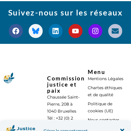
Suivez-nous sur les réseaux
Menu
Commission
Mentions Légales
justice et
Chartes éthiques
paix
et de qualité
Chaussée Saint-
Politique de
Pierre, 208 à
cookies (UE)
1040 Bruxelles
Tél : +32 (0) 2
Nous contacter
896 95 00
Gérer le consentement