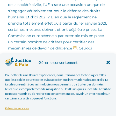
de la société civile, l’UE a raté une occasion unique de
s’engager véritablement pour la défense des droits
humains.
Et d’ici 2021 ? Bien que le règlement ne
prendra totalement effet qu’à partir du 1er janvier 2021,
certaines mesures doivent et ont déjà être prises. La
Commission européenne a par exemple mis en place
un certain nombre de critères pour certifier des
[8]
mécanismes de devoir de diligence
. Ceux-ci
permettraient d’attester que ces initiatives
d’approvisionnement responsable volontaires,
Gérer le consentement
auxquelles les entreprises peuvent adhérer,
poursuivent les mêmes objectifs que le règlement ou
Pour offrir les meilleures expériences, nous utilisons des technologies telles
des objectifs similaires. À cet égard, rappelons que le
que les cookies pour stocker et/ou accéder aux informations des appareils. Le
fait de consentir à ces technologies nous permettra de traiter des données
simple fait d’adhérer à un tel mécanisme volontaire ne
telles que le comportement de navigation ou les ID uniques sur ce site. Le fait de
peut en aucun cas être suffisant. Au contraire, il est
ne pas consentir ou de retirer son consentement peut avoir un effet négatif sur
prouvé que, malgré l’adhésion à un tel mécanisme,
certaines caractéristiques et fonctions.
l’application effective du devoir de diligence n’est pas
Gérer les services
[9]
garantie
. La Commission européenne devrait donc