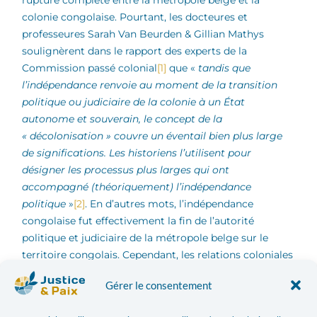
colonie congolaise. Pourtant, les docteures et
professeures Sarah Van Beurden & Gillian Mathys
soulignèrent dans le rapport des experts de la
Commission passé colonial
[1]
que «
tandis que
l’indépendance renvoie au moment de la transition
politique ou judiciaire de la colonie à un État
autonome et souverain, le concept de la
« décolonisation » couvre un éventail bien plus large
de significations. Les historiens l’utilisent pour
désigner les processus plus larges qui ont
accompagné (théoriquement) l’indépendance
politique
»
[2]
. En d’autres mots, l’indépendance
congolaise fut effectivement la fin de l’autorité
politique et judiciaire de la métropole belge sur le
territoire congolais. Cependant, les relations coloniales
n’ont pas pris fin avec celle-ci !
Gérer le consentement
En effet, «
la colonisation n’est pas le fait d’individus