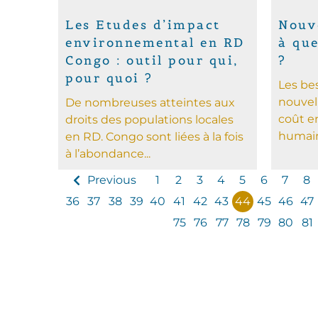
Les Etudes d’impact
Nouve
environnemental en RD
à que
Congo : outil pour qui,
?
pour quoi ?
Les be
nouvel
De nombreuses atteintes aux
coût e
droits des populations locales
humain,
en RD. Congo sont liées à la fois
à l’abondance...
Previous
1
2
3
4
5
6
7
8
36
37
38
39
40
41
42
43
44
45
46
47
75
76
77
78
79
80
81