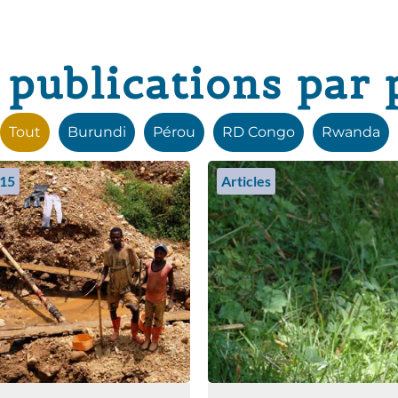
 publications par 
Tout
Burundi
Pérou
RD Congo
Rwanda
15
Articles