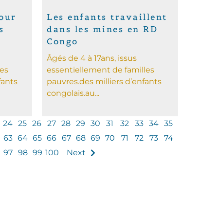
our
Les enfants travaillent
s
dans les mines en RD
Congo
Âgés de 4 à 17ans, issus
les
essentiellement de familles
fants
pauvres.des milliers d’enfants
congolais.au...
24
25
26
27
28
29
30
31
32
33
34
35
63
64
65
66
67
68
69
70
71
72
73
74
97
98
99
100
Next