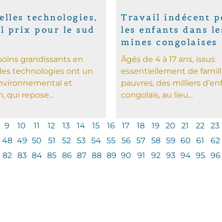
lles technologies,
Travail indécent p
l prix pour le sud
les enfants dans le
mines congolaises
soins grandissants en
Âgés de 4 à 17 ans, issus
les technologies ont un
essentiellement de famil
nvironnemental et
pauvres, des milliers d’en
 qui repose...
congolais, au lieu...
9
10
11
12
13
14
15
16
17
18
19
20
21
22
23
48
49
50
51
52
53
54
55
56
57
58
59
60
61
62
82
83
84
85
86
87
88
89
90
91
92
93
94
95
96