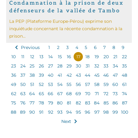
Condamnation à la prison de deux
défenseurs de la vallée de Tambo
La PEP (Plateforme Europe-Pérou) exprime son
inquiétude concernant la récente condamnation à la
prison...
Previous
1
2
3
4
5
6
7
8
9
10
11
12
13
14
15
16
17
18
19
20
21
22
23
24
25
26
27
28
29
30
31
32
33
34
35
36
37
38
39
40
41
42
43
44
45
46
47
48
49
50
51
52
53
54
55
56
57
58
59
60
61
62
63
64
65
66
67
68
69
70
71
72
73
74
75
76
77
78
79
80
81
82
83
84
85
86
87
88
89
90
91
92
93
94
95
96
97
98
99
100
Next