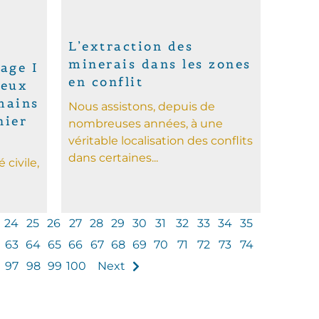
L’extraction des
minerais dans les zones
age I
en conflit
reux
mains
Nous assistons, depuis de
inier
nombreuses années, à une
véritable localisation des conflits
dans certaines...
 civile,
24
25
26
27
28
29
30
31
32
33
34
35
63
64
65
66
67
68
69
70
71
72
73
74
97
98
99
100
Next