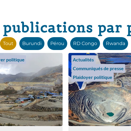
 publications par 
Tout
Burundi
Pérou
RD Congo
Rwanda
er politique
Actualités
Communiqués de presse
Plaidoyer politique