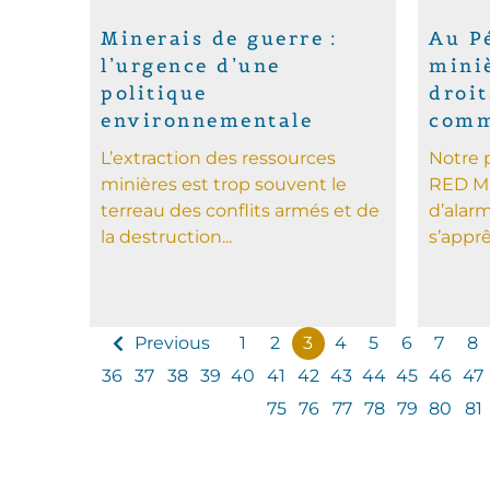
Minerais de guerre :
Au P
l’urgence d’une
mini
politique
droit
environnementale
comm
L’extraction des ressources
Notre p
minières est trop souvent le
RED MU
terreau des conflits armés et de
d’alar
la destruction...
s’apprêt
Previous
1
2
3
4
5
6
7
8
36
37
38
39
40
41
42
43
44
45
46
47
75
76
77
78
79
80
81