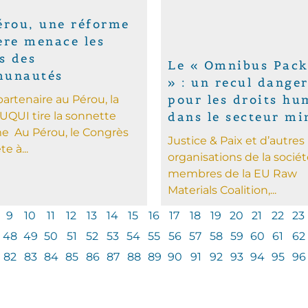
érou, une réforme
ère menace les
s des
Le « Omnibus Pack
unautés
» : un recul dange
pour les droits hu
artenaire au Pérou, la
QUI tire la sonnette
dans le secteur m
me Au Pérou, le Congrès
Justice & Paix et d’autres
e à...
organisations de la société
membres de la EU Raw
Materials Coalition,...
9
10
11
12
13
14
15
16
17
18
19
20
21
22
23
48
49
50
51
52
53
54
55
56
57
58
59
60
61
62
82
83
84
85
86
87
88
89
90
91
92
93
94
95
96