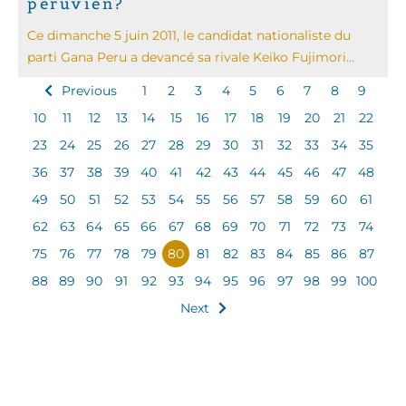
péruvien?
Ce dimanche 5 juin 2011, le candidat nationaliste du
parti Gana Peru a devancé sa rivale Keiko Fujimori...
Previous
1
2
3
4
5
6
7
8
9
10
11
12
13
14
15
16
17
18
19
20
21
22
23
24
25
26
27
28
29
30
31
32
33
34
35
36
37
38
39
40
41
42
43
44
45
46
47
48
49
50
51
52
53
54
55
56
57
58
59
60
61
62
63
64
65
66
67
68
69
70
71
72
73
74
75
76
77
78
79
80
81
82
83
84
85
86
87
88
89
90
91
92
93
94
95
96
97
98
99
100
Next