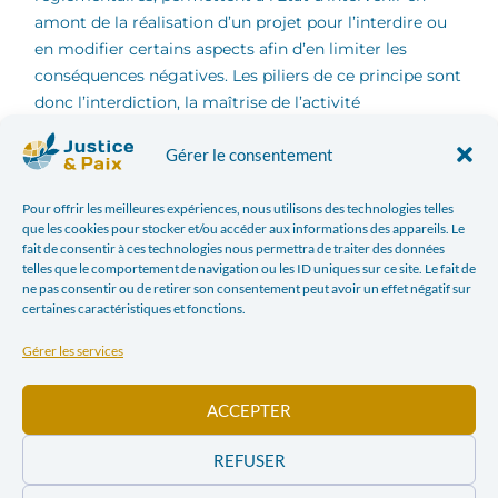
amont de la réalisation d’un projet pour l’interdire ou
en modifier certains aspects afin d’en limiter les
conséquences négatives. Les piliers de ce principe sont
donc l’interdiction, la maîtrise de l’activité
dommageable, l’information et l’incitation. Divers
Gérer le consentement
instruments existent pour tenter de limiter les impacts
néfastes des activités industrielles ou économiques au
sens large. L’un d’eux est l’étude d’impact
Pour offrir les meilleures expériences, nous utilisons des technologies telles
que les cookies pour stocker et/ou accéder aux informations des appareils. Le
environnemental (EIE), qui a été inscrit par la
fait de consentir à ces technologies nous permettra de traiter des données
Conférence de Rio de 1992 comme un outil privilégié
telles que le comportement de navigation ou les ID uniques sur ce site. Le fait de
[3]
du développement durable
. Il s’agit d’un processus
ne pas consentir ou de retirer son consentement peut avoir un effet négatif sur
certaines caractéristiques et fonctions.
visant à identifier, prévoir et évaluer les effets de
différents types d’activités sur l’environnement.
Gérer les services
L’environnement est vu au sens large puisqu’on prend
en compte les effets sociaux et culturels, ainsi que les
ACCEPTER
impacts sur la santé des populations. Il est en effet
important de s’assurer, pour que le développement
REFUSER
soit réellement durable, que la complexité et la