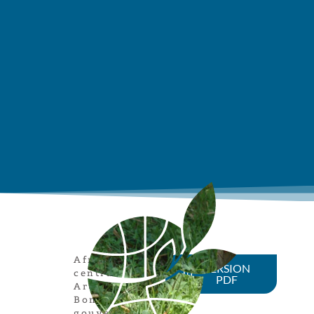
Afrique
VERSION
centrale
,
PDF
Article
,
Bonne
gouvernanc