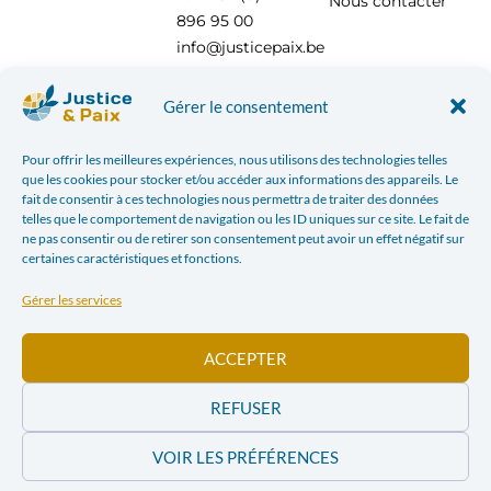
Nous contacter
896 95 00
info@justicepaix.be
Gérer le consentement
Avec le soutien de :
Pour offrir les meilleures expériences, nous utilisons des technologies telles
que les cookies pour stocker et/ou accéder aux informations des appareils. Le
fait de consentir à ces technologies nous permettra de traiter des données
telles que le comportement de navigation ou les ID uniques sur ce site. Le fait de
ne pas consentir ou de retirer son consentement peut avoir un effet négatif sur
certaines caractéristiques et fonctions.
Gérer les services
ACCEPTER
REFUSER
POLITIQUE DE CONFIDENTIALITÉ
| JUSTICE & PAIX – CHAUSSÉE SAINT-PIERRE, 208 À 1040
VOIR LES PRÉFÉRENCES
BRUXELLES TÉL : +32 (0) 2 896 95 00 INFO@JUSTICEPAIX.BE | WEBDESIGN PAR
BANLIEUES
ASBL