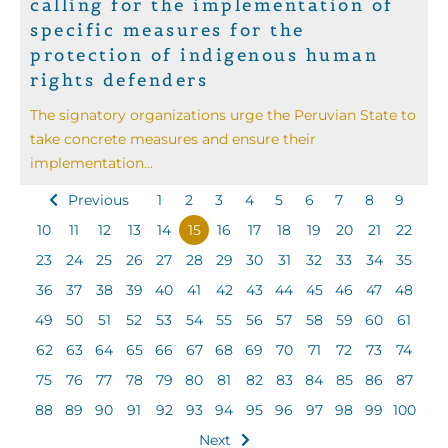
calling for the implementation of
specific measures for the
protection of indigenous human
rights defenders
The signatory organizations urge the Peruvian State to
take concrete measures and ensure their
implementation...
Previous
1
2
3
4
5
6
7
8
9
10
11
12
13
14
15
16
17
18
19
20
21
22
23
24
25
26
27
28
29
30
31
32
33
34
35
36
37
38
39
40
41
42
43
44
45
46
47
48
49
50
51
52
53
54
55
56
57
58
59
60
61
62
63
64
65
66
67
68
69
70
71
72
73
74
75
76
77
78
79
80
81
82
83
84
85
86
87
88
89
90
91
92
93
94
95
96
97
98
99
100
Next