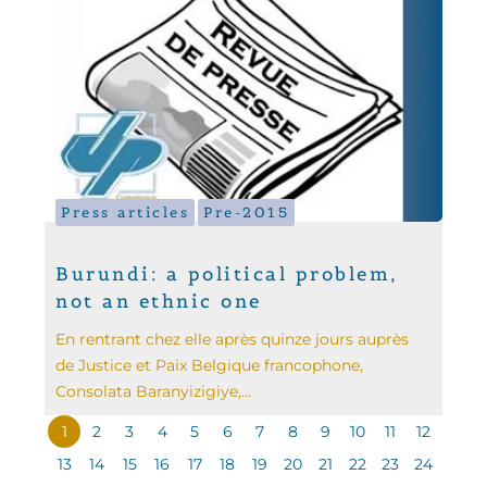
Press articles
Pre-2015
Burundi: a political problem,
not an ethnic one
En rentrant chez elle après quinze jours auprès
de Justice et Paix Belgique francophone,
Consolata Baranyizigiye,...
1
2
3
4
5
6
7
8
9
10
11
12
13
14
15
16
17
18
19
20
21
22
23
24