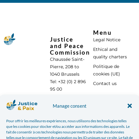
Menu
Justice
Legal Notice
and Peace
Ethical and
Commission
quality charters
Chaussée Saint-
Politique de
Pierre, 208 to
cookies (UE)
1040 Brussels
Tel: +32 (0) 2 896
Contact us
95 00
info@justicepaix.be
Manage consent
Pour offrir les meilleures expériences, nous utilisons des technologies telles
With the support of :
que les cookies pour stocker et/ou accéder aux informations des appareils. Le
fait de consentir à ces technologies nous permettra de traiter des données
telles que le comportement de navigation ou les ID uniques sur ce site. Le fait de