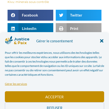
Kivu: minerais sous contrôle
Facebook
Twitter
LinkedIn
Print
Gérer le consentement
Email
Pour offrir les meilleures expériences, nous utilisons des technologies telles
que les cookies pour stocker et/ou accéder aux informations des appareils. Le
ARTICLE PRÉCÉDENT
ARTICLE SUIVANT
fait de consentir à ces technologies nous permettra de traiter des données
BUSINESS ET DROITS DE L’HOMME : CONCILIATION IMPOSSIBLE ?
LES BOULEVERSEMENTS CLIMATIQUES AU PÉROU
telles que le comportement de navigation ou les ID uniques sur ce site. Le fait de
ne pas consentir ou de retirer son consentement peut avoir un effet négatif sur
certaines caractéristiques et fonctions.
Dans l'actualité
Gérer les services
ACCEPTER
REFUSER