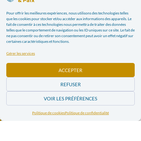
Un smartphone équitable ?
Pour offrir les meilleures expériences, nous utilisons des technologies telles
que les cookies pour stocker et/ou accéder aux informations des appareils. Le
fait de consentir à ces technologies nous permettra de traiter des données
Facebook
Twitter
telles que le comportement de navigation ou les ID uniques sur ce site. Le fait de
ne pas consentir ou de retirer son consentement peut avoir un effet négatif sur
certaines caractéristiques et fonctions.
LinkedIn
Print
Gérer les services
Email
ACCEPTER
REFUSER
ARTICLE PRÉCÉDENT
ARTICLE SUIVANT
SAHARA OCCIDENTAL : COMMENT NÉGOCIER L’INACCEPTABLE ?
RD CONGO : UN ÉTAT DE DROIT ? ENJEUX ET DÉFIS MULTIPLES
VOIR LES PRÉFÉRENCES
Dans l'actualité
Politique de cookies
Politique de confidentialité