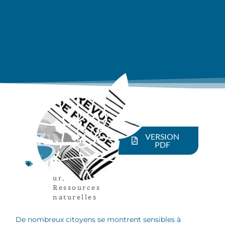
Développem
VERSION
ent durable
,
PDF
Responsabil
ité du
consommate
ur
,
Ressources
naturelles
De nombreux citoyens se montrent sensibles à