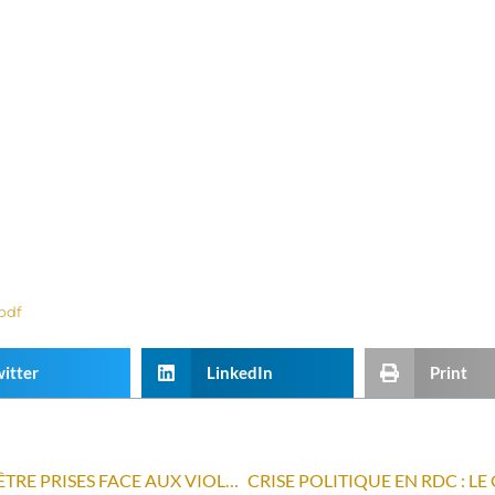
pdf
itter
LinkedIn
Print
PÉROU : DES ACTIONS DOIVENT ÊTRE PRISES FACE AUX VIOLATIONS DES DROITS DE L’HOMME (ES)