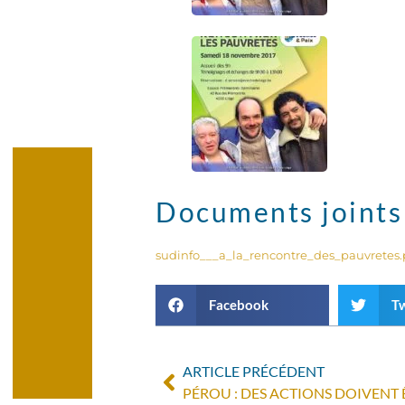
Documents joints
sudinfo___a_la_rencontre_des_pauvretes.
Facebook
Tw
ARTICLE PRÉCÉDENT