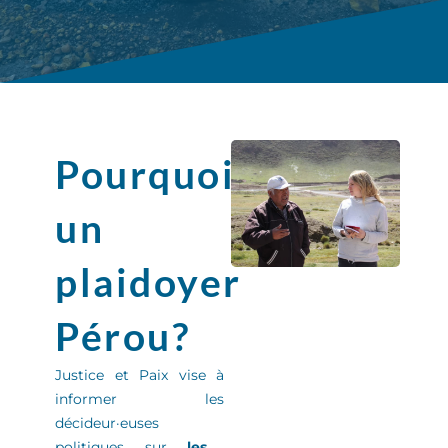
Pourquoi
un
plaidoyer
Pérou?
Justice et Paix
vise à
informer
les
décideur
·
euse
s
politiques sur
les