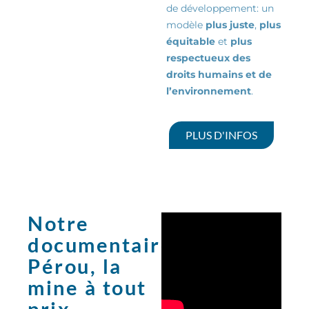
de
développement:
un
modèle
plus juste
,
plus
équitable
et
plus
respectueux des
droits humains et de
l’environnement
.
PLUS D'INFOS
Notre
documentaire:
Pérou, la
mine à tout
prix