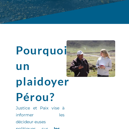
Pourquoi
un
plaidoyer
Pérou?
Justice et Paix
vise à
informer
les
décideur
·
euse
s
politiques sur
les