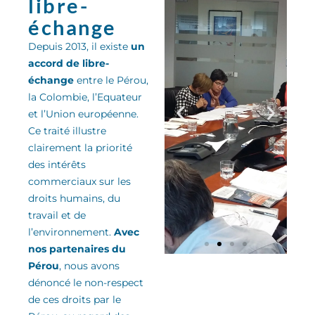
libre-
échange
Depuis 2013, il existe
un
accord de libre-
échange
entre le Pérou,
la Colombie, l’Equateur
et l’Union européenne.
Ce traité
illu
stre
clairement la priorité
des
intérêts
commerciaux sur les
droits humains, du
travail et de
l’environnement
.
Avec
nos partenaires du
Pérou
, nous avons
dénoncé le non-respect
de ces droits
par le