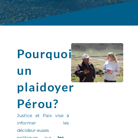
Pourquoi
un
plaidoyer
Pérou?
Justice et Paix
vise à
informer
les
décideur
·
euse
s
politiques sur
les