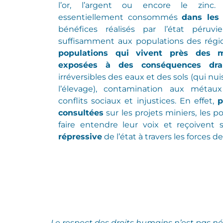
l’or, l’argent ou encore le zinc
essentiellement consommés
dans les
bénéfices réalisés par l’état péruv
suffisamment aux populations des régi
populations qui vivent près des m
exposées à des conséquences dra
irréversibles
des eaux et des sols
(
qui nui
l’élevage
)
,
contamination aux métaux
conflits sociaux et injustices.
En effet,
p
consultées
sur les projets miniers, les 
faire entendre leur voix et reçoivent
répressive
de l’état à travers les forces de
Le respect des droits humains n’est pas n