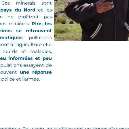
.
Ces minerais sont
 pays du Nord
et les
ien
ne profitent pas
ons minières
.
Pire, les
ines se retrouvent
matiques
:
pollutions
sent à
l’agriculture et à
 lourds et maladies
,
eu informées et peu
populations
essayent de
 souvent
une réponse
 police et l’armée.
égociable.
Pour cela, nous effectuons un travail d’analys