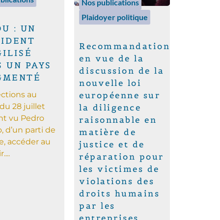
Nos publications
Plaidoyer politique
U : UN
SIDENT
Recommandations
ILISÉ
en vue de la
 UN PAYS
discussion de la
GMENTÉ
nouvelle loi
ections au
européenne sur
du 28 juillet
la diligence
nt vu Pedro
raisonnable en
o, d’un parti de
matière de
, accéder au
justice et de
...
réparation pour
les victimes de
violations des
droits humains
par les
entreprises