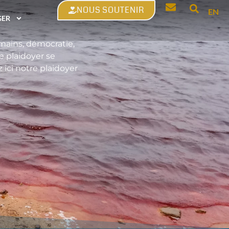
NOUS SOUTENIR
EN
GER
umains, démocratie,
 plaidoyer se
ici notre plaidoyer