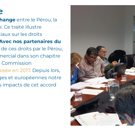
e
change
entre le Pérou, la
e.
Ce traité
illu
stre
aux sur les droits
Avec nos partenaires du
de ces droits
par le Pérou
,
mercial
dans son chapitre
a Commission
posée en 2017
.
Depuis lors,
lges et européennes notre
s impacts de cet accord