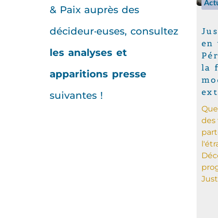
Actu
& Paix auprès des
décideur·euses, consultez
Jus
en 
les analyses et
Pér
la 
apparitions presse
mo
ext
suivantes !
Que 
des 
part
l'ét
Déc
pro
Justi