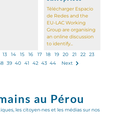
Télécharger Espacio
de Redes and the
EU-LAC Working
Group are organising
an online discussion
to identify...
13
14
15
16
17
18
19
20
21
22
23
38
39
40
41
42
43
44
Next
umains au Pérou
tiques, les citoyen·nes et les médias sur nos