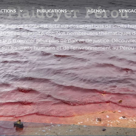
Plaidoyer Pérou
ACTIONS
PUBLICATIONS
AGENDA
S’ENGA
de Justice & Paix est actif sur des questions de droits h
aturelles, impunité, etc. Nos nombreuses thématiques de
but d’œuvrer pour plus de paix et de justice. Découvrez 
sur les droits humains et de l’environnement au Pérou