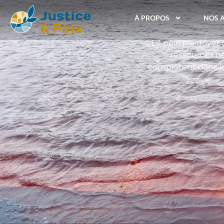
À PROPOS
NOS 
Le pôle plaidoyer 
ressources n
complètent dans le 