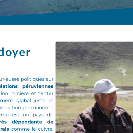
idoyer
ur
·
euse
s
politiques sur
lations péruviennes
ction minière
et tenter
ent global juste et
laboration permanente
rou est un pays dit
très dépendante de
rais
comme le cuivre,