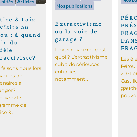
alités
Articles
Nos publications
PÉRO
tice & Paix
Extractivisme
PRÉ
visite au
ou la voie de
FRAG
ou : à quand
garage ?
DANS
fin du
FRA
L’extractivisme : c’est
dèle
quoi ? L’extractivisme
ractiviste?
Les él
subit de sérieuses
Pérou 
faisons nous lors
critiques,
2021 o
visites de
notamment...
Castill
enaires à
gauche
ranger?
pouvoir.
ouvrez le
gramme de
ce &...