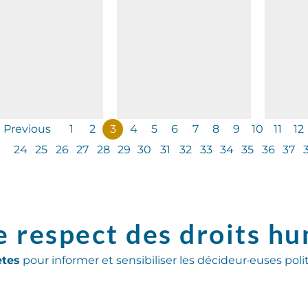
Previous
1
2
3
4
5
6
7
8
9
10
11
12
24
25
26
27
28
29
30
31
32
33
34
35
36
37
e respect des droits h
ètes
pour informer et sensibiliser les décideur·euses poli